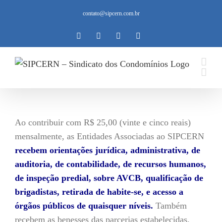
Ir
contato@sipcern.com.br
para
o
Instagram
Facebook
Twitter
YouTube
conteúdo
Ao contribuir com R$ 25,00 (vinte e cinco reais)
mensalmente, as Entidades Associadas ao SIPCERN
recebem orientações jurídica, administrativa, de
auditoria, de contabilidade, de recursos humanos,
de inspeção predial, sobre AVCB, qualificação de
brigadistas, retirada de habite-se, e acesso a
órgãos públicos de quaisquer níveis.
Também
recebem as benesses das parcerias estabelecidas,