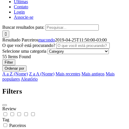
Últimas
Contato
Login
Associe-se
Buscar resultados para:
Resultado Parceiros
macondo
2019-04-25T11:50:00-03:00
O que você está procurando?
Selecione uma categoria
55
Items Found
Filter
Ordenar por
A a Z (Nome)
Z a A (Nome)
Mais recentes
Mais antigos
Mais
populares
Aleatório
Filters
Review
Tag
Parceiros