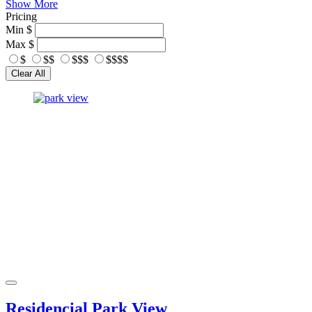
Show More
Pricing
Min
$
Max
$
$
$$
$$$
$$$$
Clear All
Residencial Park View