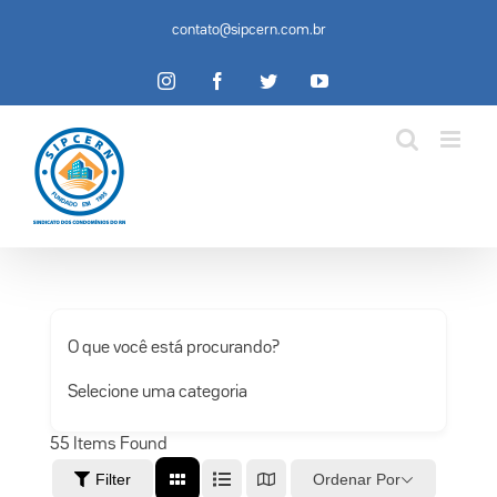
Ir
contato@sipcern.com.br
para
o
Instagram
Facebook
Twitter
YouTube
conteúdo
O que você está procurando?
Selecione uma categoria
55
Items Found
Ordenar Por
Filter