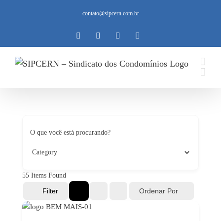
Ir
contato@sipcern.com.br
para
o
Instagram
Facebook
Twitter
YouTube
conteúdo
O que você está procurando?
55
Items Found
Ordenar Por
Filter