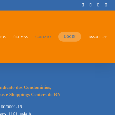
Instagram
Facebook
Twitter
You
LOGIN
ROS
ÚLTIMAS
CONTATO
ASSOCIE-SE
ndicato dos Condomínios,
as e Shoppings Centers do RN
160/0001-19
ero, 1161, sala A