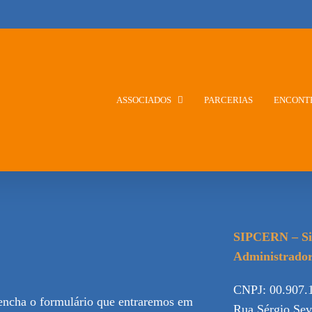
ASSOCIADOS
PARCERIAS
ENCONT
SIPCERN – Si
Administrador
CNPJ: 00.907.
eencha o formulário que entraremos em
Rua Sérgio Sev