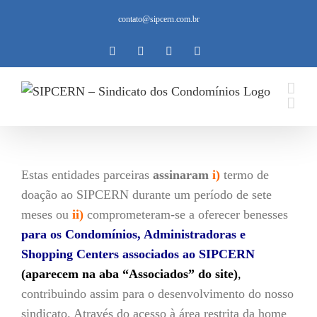
Ir
contato@sipcern.com.br
para
o
Instagram
Facebook
Twitter
YouTube
conteúdo
Estas entidades parceiras
assinaram
i)
termo de
doação ao SIPCERN durante um período de sete
meses ou
ii)
comprometeram-se a oferecer benesses
para os Condomínios, Administradoras e
Shopping Centers
associados ao SIPCERN
(aparecem na aba “Associados” do site)
,
contribuindo assim para o desenvolvimento do nosso
sindicato. Através do acesso à área restrita da home